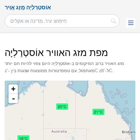
אוֹסטְרַלִיָה מֶזֶג אֲוִיר
מפת מזג האוויר אוֹסטְרַלִיָה
מזג האוויר ברוב המיקומים ב-אוֹסטְרַלִיָה היום צפוי להיות חם יותר
מאתמול, עם טמפרטורות ממוצעות שנעות בין -2°C ל-28°C.
+
-
20°C
21°C
16°C