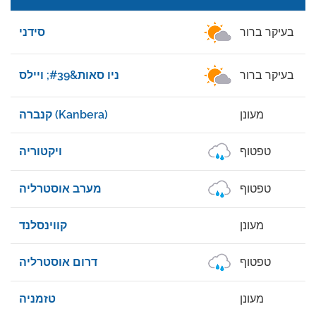
1
בעיקר ברור
סידני
9
בעיקר ברור
ניו סאות&#39; ויילס
4
מעונן
קנברה (Kanbera)
9
טפטוף
ויקטוריה
1
טפטוף
מערב אוסטרליה
2
מעונן
קווינסלנד
1
טפטוף
דרום אוסטרליה
3
מעונן
טזמניה