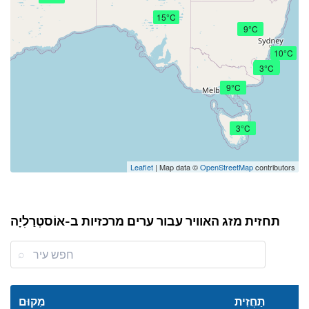
15°C
9°C
10°C
4°C
3°C
9°C
3°C
Leaflet
| Map data ©
OpenStreetMap
contributors
תחזית מזג האוויר עבור ערים מרכזיות ב-אוֹסטְרַלִיָה
תַחֲזִית
מִקוּם