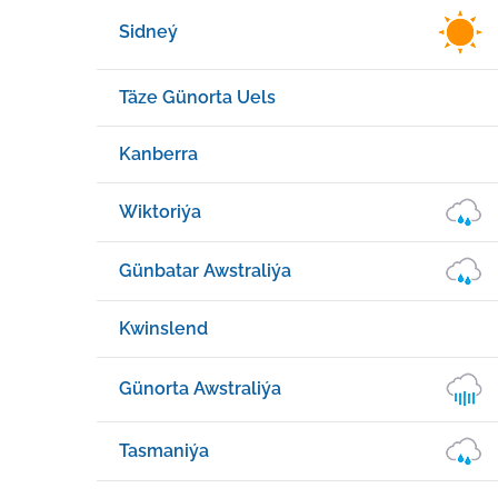
Sidneý
Täze Günorta Uels
Kanberra
Wiktoriýa
Günbatar Awstraliýa
Kwinslend
Günorta Awstraliýa
Tasmaniýa