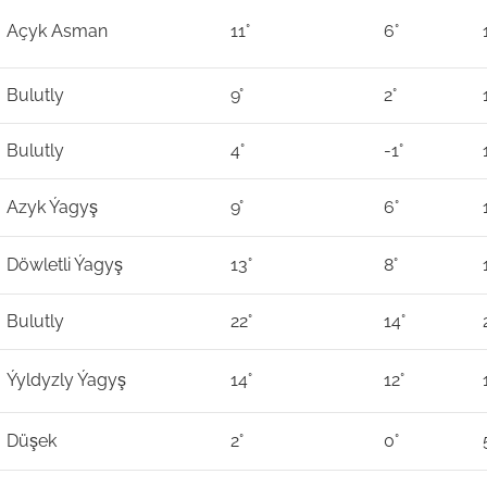
Açyk Asman
11°
6°
Bulutly
9°
2°
Bulutly
4°
-1°
Azyk Ýagyş
9°
6°
Döwletli Ýagyş
13°
8°
Bulutly
22°
14°
Ýyldyzly Ýagyş
14°
12°
Düşek
2°
0°