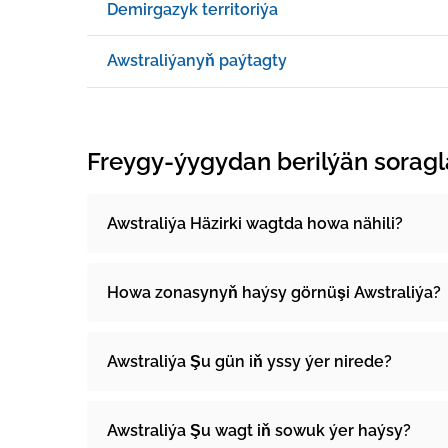
Demirgazyk territoriýa
Awstraliýanyň paýtagty
Freygy-ýygydan berilýän soragl
Awstraliýa Häzirki wagtda howa nähili?
Howa zonasynyň haýsy görnüşi Awstraliýa?
Awstraliýa Şu gün iň yssy ýer nirede?
Awstraliýa Şu wagt iň sowuk ýer haýsy?