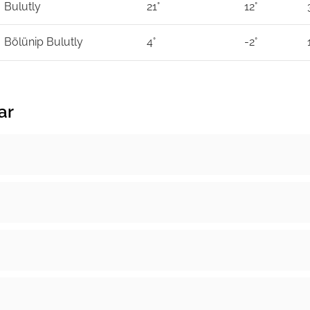
Bulutly
21°
12°
Bölünip Bulutly
4°
-2°
ar