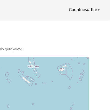
Countriesurtlar
▾
ip garaşylýar.