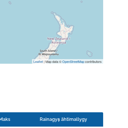
Leaflet
| Map data ©
OpenStreetMap
contributors
Maks
Rainagyş ähtimallygy