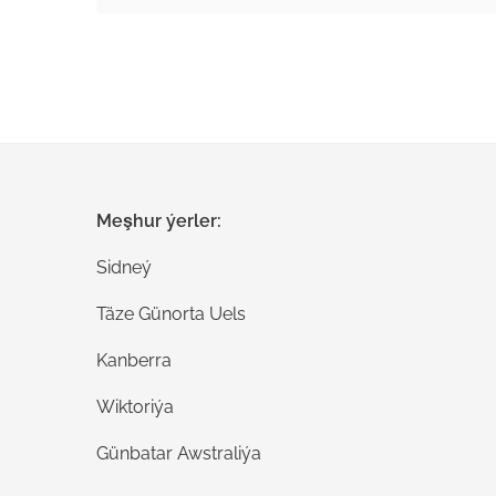
Meşhur ýerler:
Sidneý
Täze Günorta Uels
Kanberra
Wiktoriýa
Günbatar Awstraliýa