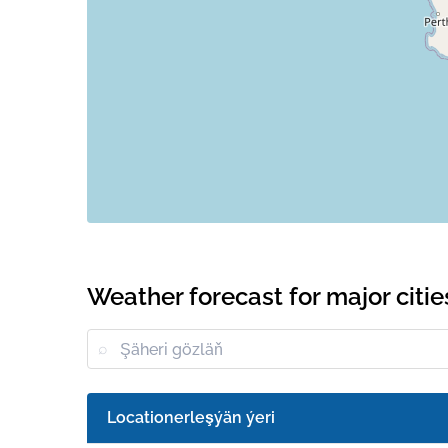
Weather forecast for major citie
Locationerleşýän ýeri