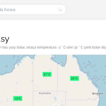
asy
has yssy bolar, ortaça temperatura -2 ° C-den 30 ° C çenli bolar diýl
21°C
22°C
13°C