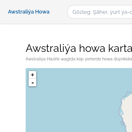
Awstraliýa Howa
Awstraliýa howa kart
Awstraliýa Häzirki wagtda köp ýerlerde howa düýnkiden 
+
-