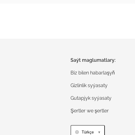
Saýt maglumatlary:
Biz bilen habarlaşyň
Gizlinlik syýasaty
Gutapjyk syýasaty
Şertler we şertler
Türkçe