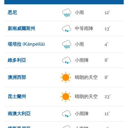
悉尼
小雨
12°
新南威爾斯州
中等雨陣
13°
堪培拉 (Kānpéilā)
小雨
4°
維多利亞
小雨陣
8°
澳洲西部
晴朗的天空
8°
昆士蘭州
晴朗的天空
23°
南澳大利亞
小雨陣
11°