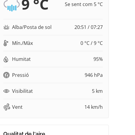
9 °C
Se sent com 5 °C
Alba/Posta de sol
20:51 / 07:27
Mín./Màx
0 °C / 9 °C
Humitat
95%
Pressió
946 hPa
Visibilitat
5 km
Vent
14 km/h
Qualitat de l'aire