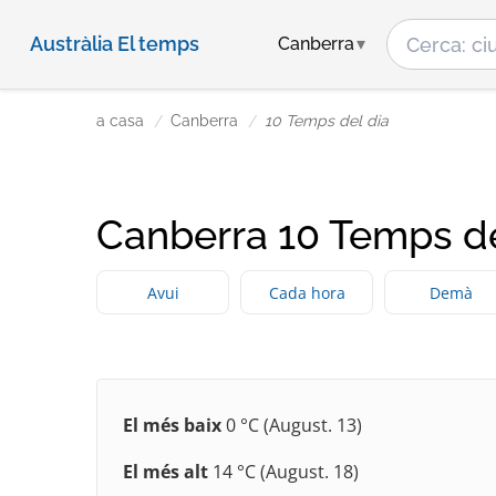
Austràlia El temps
Canberra
a casa
Canberra
10 Temps del dia
Canberra 10 Temps de
Avui
Cada hora
Demà
El més baix
0 °C (August. 13)
El més alt
14 °C (August. 18)