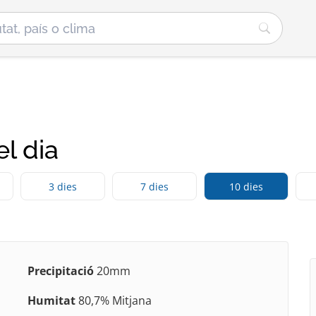
l dia
3 dies
7 dies
10 dies
Precipitació
20mm
Humitat
80,7% Mitjana