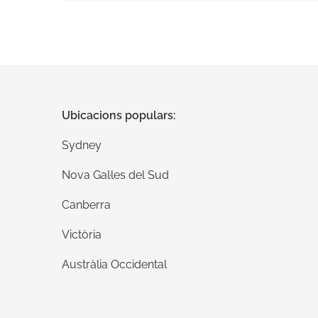
Envieu els vostres comentaris
Ubicacions populars:
Sydney
Nova Gal·les del Sud
Canberra
Victòria
Austràlia Occidental