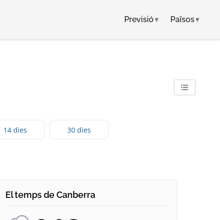
Previsió
▾
Països
▾
14 dies
30 dies
El temps de Canberra