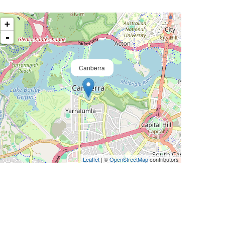
+
-
Canberra
Leaflet
| ©
OpenStreetMap
contributors