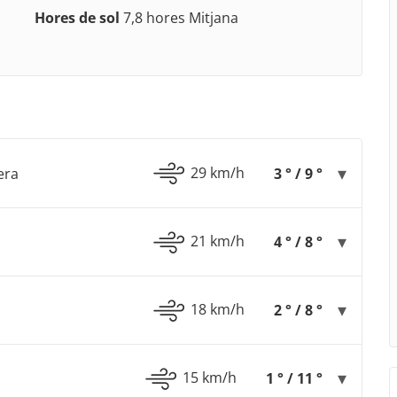
Hores de sol
7,8 hores Mitjana
29 km/h
era
3 ° / 9 °
21 km/h
4 ° / 8 °
18 km/h
2 ° / 8 °
15 km/h
1 ° / 11 °