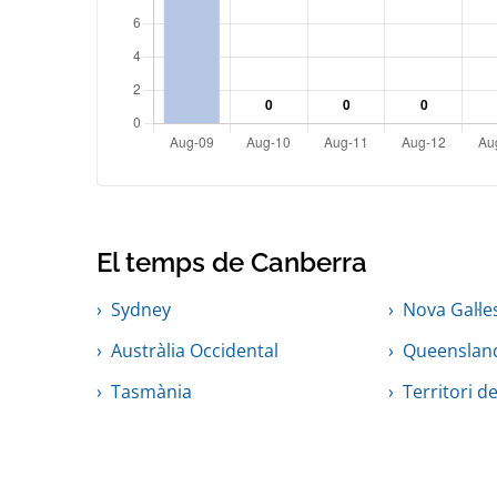
El temps de Canberra
Sydney
Nova Gal·le
Austràlia Occidental
Queenslan
Tasmània
Territori d