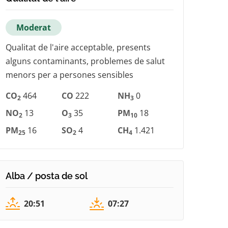
Moderat
Qualitat de l'aire acceptable, presents
alguns contaminants, problemes de salut
menors per a persones sensibles
CO
464
CO
222
NH
0
2
3
NO
13
O
35
PM
18
2
3
10
PM
16
SO
4
CH
1.421
25
2
4
Alba / posta de sol
20:51
07:27