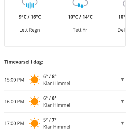
9°C / 16°C
10°C / 14°C
10°C 
Lett Regn
Tett Yr
Delvi
Timevarsel i dag:
6° /
8°
15:00 PM
Klar Himmel
6° /
8°
16:00 PM
Klar Himmel
5° /
7°
17:00 PM
Klar Himmel