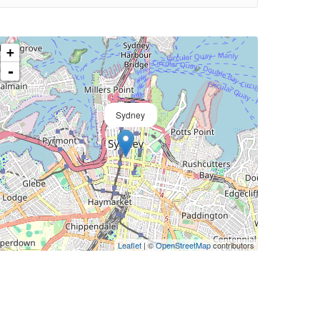
+
-
Sydney
Leaflet
| ©
OpenStreetMap
contributors