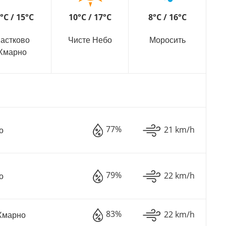
°C / 15°C
10°C / 17°C
8°C / 16°C
астково
Чисте Небо
Моросить
Хмарно
77%
21 km/h
о
79%
22 km/h
о
83%
22 km/h
Хмарно