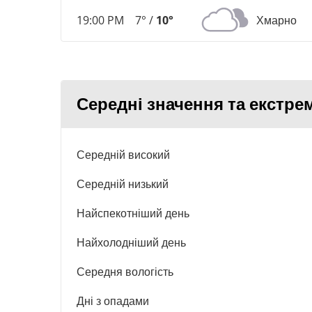
19:00 PM
7° /
10°
Хмарно
Середні значення та екстрем
Середній високий
Середній низький
Найспекотніший день
Найхолодніший день
Середня вологість
Дні з опадами