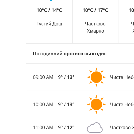
10°C / 14°C
10°C / 17°C
10
Густий Дощ
Частково
Ч
Хмарно
Погодинний прогноз сьогодні:
09:00 AM
9° /
13°
Чисте Неб
10:00 AM
9° /
13°
Чисте Неб
11:00 AM
9° /
12°
Частково 