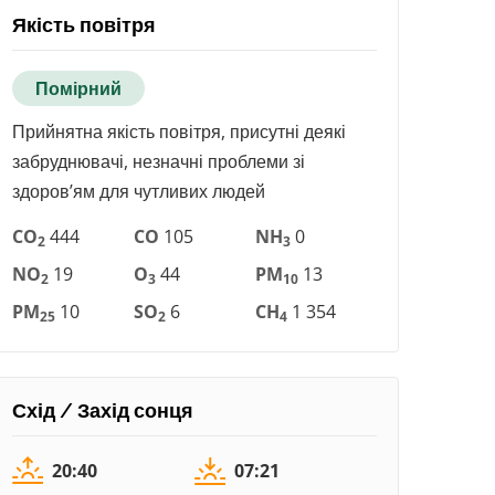
Якість повітря
Помірний
Прийнятна якість повітря, присутні деякі
забруднювачі, незначні проблеми зі
здоров’ям для чутливих людей
CO
444
CO
105
NH
0
2
3
NO
19
O
44
PM
13
2
3
10
PM
10
SO
6
CH
1 354
25
2
4
Схід / Захід сонця
20:40
07:21