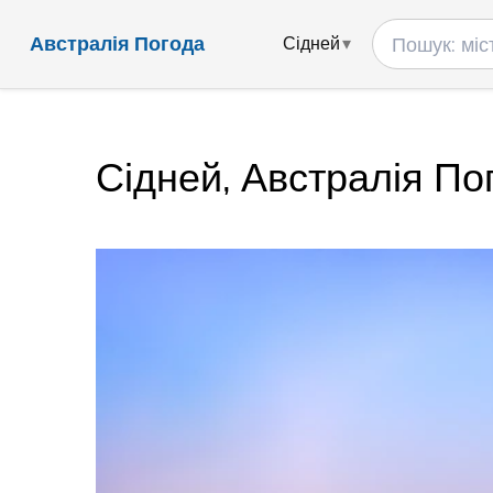
Австралія Погода
Сідней
Сідней, Австралія По