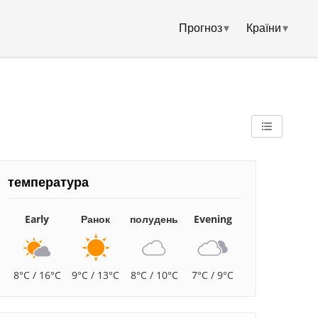
Прогноз
▾
Країни
▾
температура
Early
Ранок
полудень
Evening
8°C / 16°C
9°C / 13°C
8°C / 10°C
7°C / 9°C